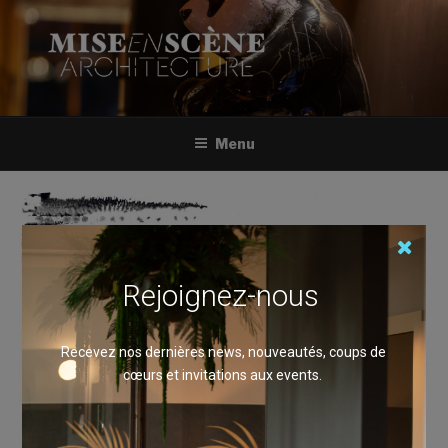
Aller
au
contenu
principal
MISE EN SCÈNE
Oeuvres d'art
Menu
Rejoignez-nous
Recevez nos dernières news, nouveautés, coups de
cœurs et invitations aux events.