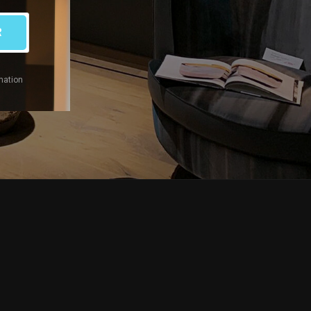
R
mation