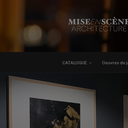
Aller
au
contenu
principal
MISE EN S
Oeuvres d'art
CATALOGUE
Oeuvres de j