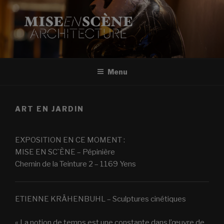
Aller
au
contenu
principal
MISE EN SCÈNE
Oeuvres d'art
Menu
ART EN JARDIN
EXPOSITION EN CE MOMENT :
MISE EN SC`ÈNE – Pépinière
Chemin de la Teinture 2 – 1169 Yens
ETIENNE KRÄHENBUHL – Sculptures cinétiques
« La notion de temps est une constante dans l’œuvre de