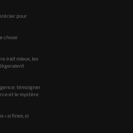
pprécier pour
ue chose
e irait mieux, les
otégeraient
 urgence: témoigner
force et le mystère
« si fines, si