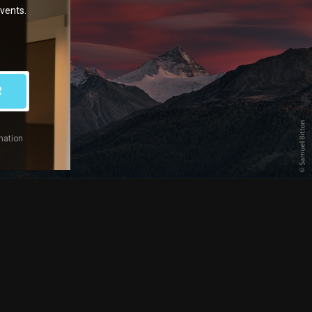
events.
R
mation