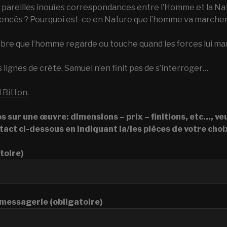
 pareilles inouïes correspondances entre l’Homme et la Nat
fluencés ? Pourquoi est-ce en Nature que l’homme va marcher
arbre que l’homme regarde ou touche quand les forces lui m
 lignes de crête, Samuel n’en finit pas de s’interroger…
 Bitton
.
os sur une œuvre: dimensions – prix – finitions, etc…, veu
act ci-dessous en indiquant la/les pièces de votre choi
toire)
messagerie (obligatoire)