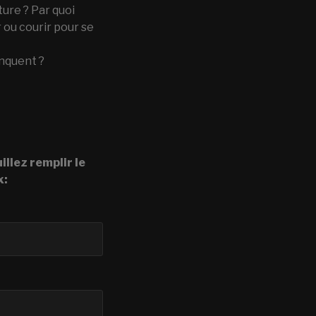
ure ? Par quoi
 ou courir pour se
anquent ?
illez remplir le
x: