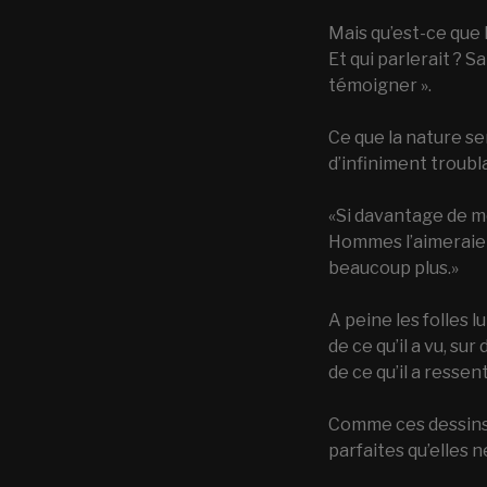
Mais qu’est-ce que 
Et qui parlerait ? S
témoigner ».
Ce que la nature se
d’infiniment troubl
«Si davantage de mo
Hommes l’aimeraien
beaucoup plus.»
A peine les folles 
de ce qu’il a vu, su
de ce qu’il a ressent
Comme ces dessins de
parfaites qu’elles 