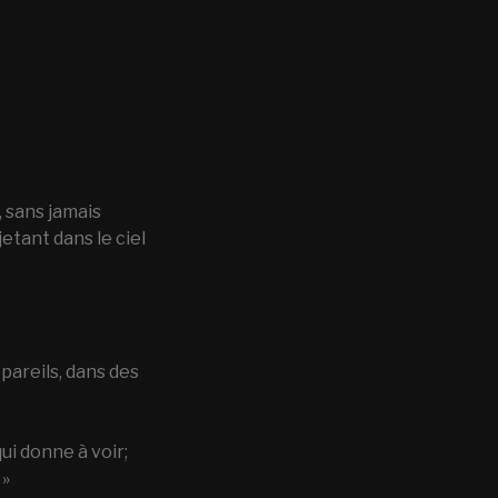
, sans jamais
jetant dans le ciel
ppareils, dans des
qui donne à voir;
 »