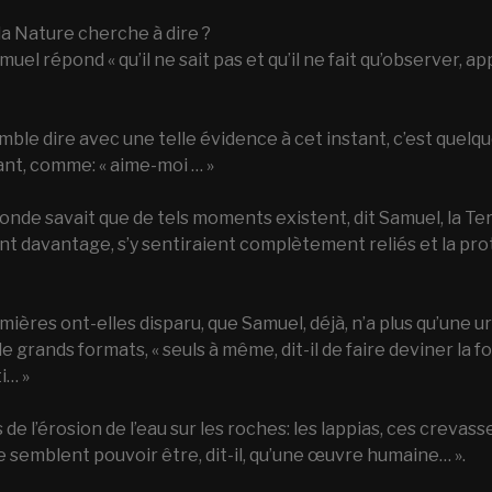
la Nature cherche à dire ?
amuel répond « qu’il ne sait pas et qu’il ne fait qu’observer, a
mble dire avec une telle évidence à cet instant, c’est quelq
ant, comme: « aime-moi … »
nde savait que de tels moments existent, dit Samuel, la Terr
t davantage, s’y sentiraient complètement reliés et la pr
lumières ont-elles disparu, que Samuel, déjà, n’a plus qu’une
r de grands formats, « seuls à même, dit-il de faire deviner la 
i… »
 l’érosion de l’eau sur les roches: les lappias, ces crevasses 
ne semblent pouvoir être, dit-il, qu’une œuvre humaine… ».