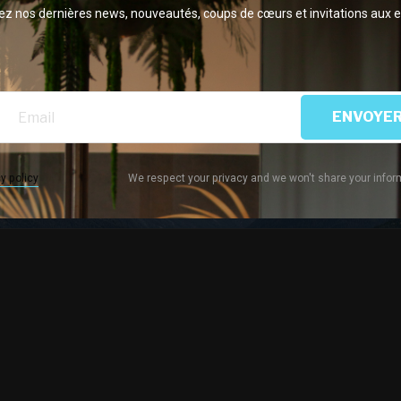
z nos dernières news, nouveautés, coups de cœurs et invitations aux 
ENVOYE
y policy
We respect your privacy and we won't share your infor
N